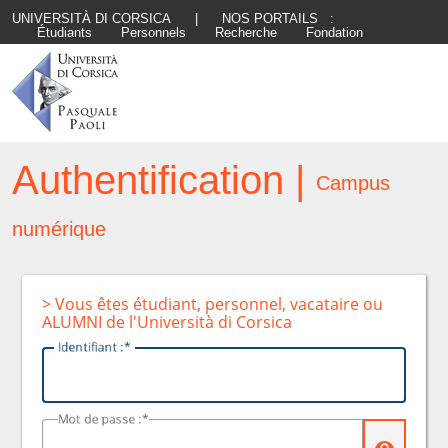
UNIVERSITÀ DI CORSICA
|
NOS PORTAILS :
Étudiants
Personnels
Recherche
Fondation
Authentification |
Campus
numérique
> Vous êtes étudiant, personnel, vacataire ou
ALUMNI de l'Università di Corsica
I
dentifiant :
M
ot de passe :