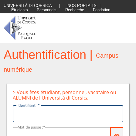
UNIVERSITÀ DI CORSICA
|
NOS PORTAILS :
Étudiants
Personnels
Recherche
Fondation
Authentification |
Campus
numérique
> Vous êtes étudiant, personnel, vacataire ou
ALUMNI de l'Università di Corsica
I
dentifiant :
M
ot de passe :