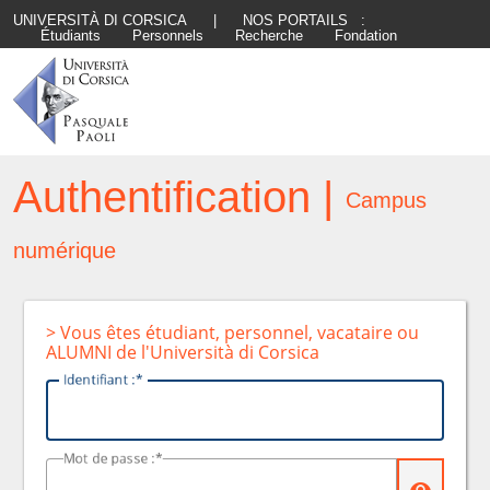
UNIVERSITÀ DI CORSICA
|
NOS PORTAILS :
Étudiants
Personnels
Recherche
Fondation
Authentification |
Campus
numérique
> Vous êtes étudiant, personnel, vacataire ou
ALUMNI de l'Università di Corsica
I
dentifiant :
M
ot de passe :