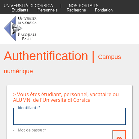
UNIVERSITÀ DI CORSICA
|
NOS PORTAILS :
Étudiants
Personnels
Recherche
Fondation
Authentification |
Campus
numérique
> Vous êtes étudiant, personnel, vacataire ou
ALUMNI de l'Università di Corsica
I
dentifiant :
M
ot de passe :