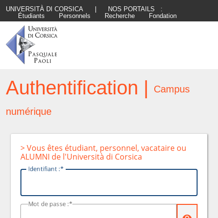
UNIVERSITÀ DI CORSICA
|
NOS PORTAILS :
Étudiants
Personnels
Recherche
Fondation
Authentification |
Campus
numérique
> Vous êtes étudiant, personnel, vacataire ou
ALUMNI de l'Università di Corsica
I
dentifiant :
M
ot de passe :