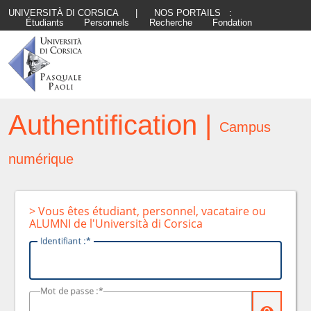
UNIVERSITÀ DI CORSICA
|
NOS PORTAILS :
Étudiants
Personnels
Recherche
Fondation
Authentification |
Campus
numérique
> Vous êtes étudiant, personnel, vacataire ou
ALUMNI de l'Università di Corsica
I
dentifiant :
M
ot de passe :