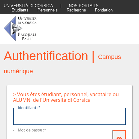
UNIVERSITÀ DI CORSICA
|
NOS PORTAILS :
Étudiants
Personnels
Recherche
Fondation
Authentification |
Campus
numérique
> Vous êtes étudiant, personnel, vacataire ou
ALUMNI de l'Università di Corsica
I
dentifiant :
M
ot de passe :