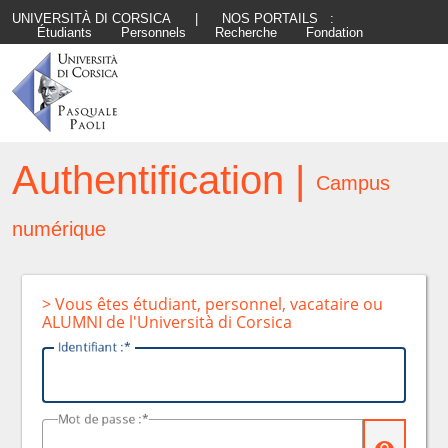
UNIVERSITÀ DI CORSICA
|
NOS PORTAILS :
Étudiants
Personnels
Recherche
Fondation
Authentification |
Campus
numérique
> Vous êtes étudiant, personnel, vacataire ou
ALUMNI de l'Università di Corsica
I
dentifiant :
M
ot de passe :